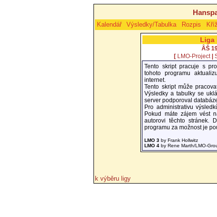
Hanspa
Kalendář
Výsledky/Tabulka
Rozpis
Kří
Liga
ÂŠ 1
[
LMO-Project
|
Tento skript pracuje s 
tohoto programu aktualiz
internet.
Tento skript může pracova
Výsledky a tabulky se uklá
server podporoval databáz
Pro administrativu výsledk
Pokud máte zájem vést na 
autorovi těchto stránek. D
programu za možnost je po
LMO 3
by Frank Hollwitz
LMO 4
by Rene Marth/LMO-Gro
k výběru ligy