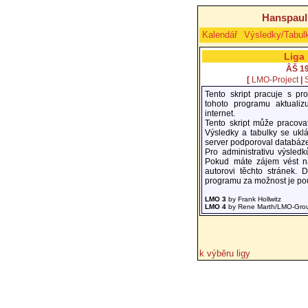
Hanspaul
Kalendář
Výsledky/Tabul
Liga
ÂŠ 1
[
LMO-Project
|
Tento skript pracuje s 
tohoto programu aktualiz
internet.
Tento skript může pracova
Výsledky a tabulky se uklá
server podporoval databáz
Pro administrativu výsledk
Pokud máte zájem vést na 
autorovi těchto stránek. D
programu za možnost je po
LMO 3
by Frank Hollwitz
LMO 4
by Rene Marth/LMO-Gro
k výběru ligy