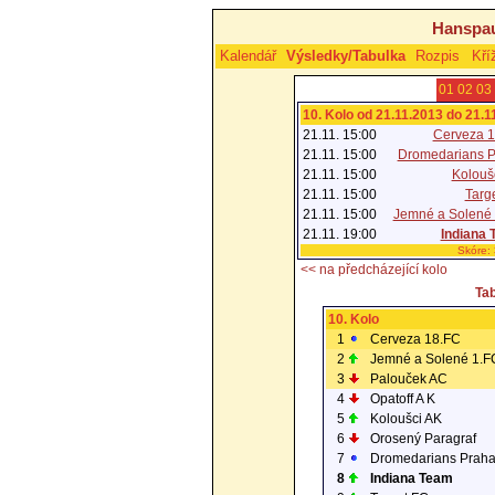
Hanspau
Kalendář
Výsledky/Tabulka
Rozpis
Kří
01
02
03
10. Kolo od 21.11.2013 do 21.1
21.11. 15:00
Cerveza 
21.11. 15:00
Dromedarians 
21.11. 15:00
Kolouš
21.11. 15:00
Targ
21.11. 15:00
Jemné a Solené
21.11. 19:00
Indiana
Skóre:
<< na předcházející kolo
Ta
10. Kolo
1
Cerveza 18.FC
2
Jemné a Solené 1.F
3
Palouček AC
4
Opatoff A K
5
Koloušci AK
6
Orosený Paragraf
7
Dromedarians Prah
8
Indiana Team