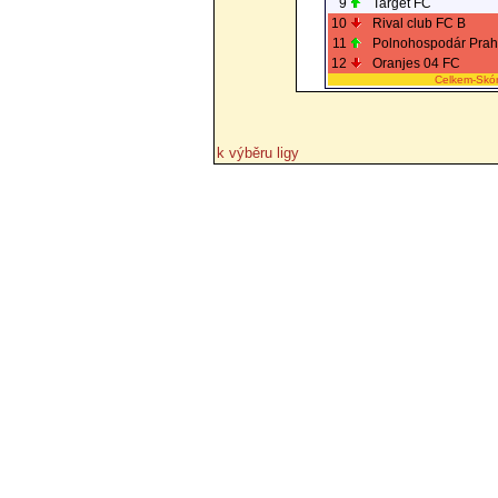
9
Target FC
10
Rival club FC B
11
Polnohospodár Pra
12
Oranjes 04 FC
Celkem-Skó
k výběru ligy