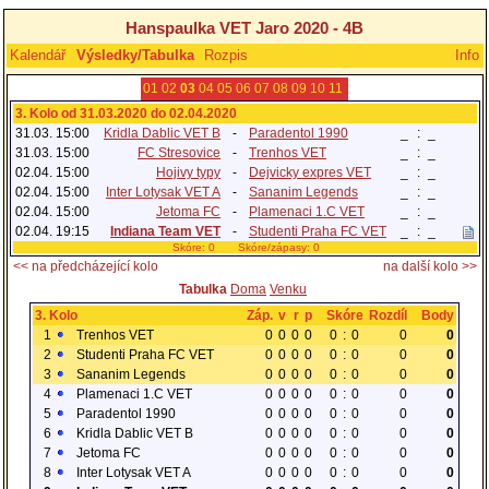
Hanspaulka VET Jaro 2020 - 4B
Kalendář
Výsledky/Tabulka
Rozpis
Info
01
02
03
04
05
06
07
08
09
10
11
3. Kolo od 31.03.2020 do 02.04.2020
31.03. 15:00
Kridla Dablic VET B
-
Paradentol 1990
_
:
_
31.03. 15:00
FC Stresovice
-
Trenhos VET
_
:
_
02.04. 15:00
Hojivy typy
-
Dejvicky expres VET
_
:
_
02.04. 15:00
Inter Lotysak VET A
-
Sananim Legends
_
:
_
02.04. 15:00
Jetoma FC
-
Plamenaci 1.C VET
_
:
_
02.04. 19:15
Indiana Team VET
-
Studenti Praha FC VET
_
:
_
Skóre: 0 Skóre/zápasy: 0
<< na předcházející kolo
na další kolo >>
Tabulka
Doma
Venku
3. Kolo
Záp.
v
r
p
Skóre
Rozdíl
Body
1
Trenhos VET
0
0
0
0
0
:
0
0
0
2
Studenti Praha FC VET
0
0
0
0
0
:
0
0
0
3
Sananim Legends
0
0
0
0
0
:
0
0
0
4
Plamenaci 1.C VET
0
0
0
0
0
:
0
0
0
5
Paradentol 1990
0
0
0
0
0
:
0
0
0
6
Kridla Dablic VET B
0
0
0
0
0
:
0
0
0
7
Jetoma FC
0
0
0
0
0
:
0
0
0
8
Inter Lotysak VET A
0
0
0
0
0
:
0
0
0