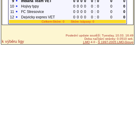
9
Indiana Team VET
0
0
0
0
0
:
0
0
0
10
Hojivy typy
0
0
0
0
0
:
0
0
0
11
FC Stresovice
0
0
0
0
0
:
0
0
0
12
Dejvicky expres VET
0
0
0
0
0
:
0
0
0
Celkem-Skóre: 0 Skóre /zápasy: 0
Poslední update soutěží: Tuesday, 10.03. 16:49
Doba načítání stránky: 0.0510 sek.
k výběru ligy
LMO
4.0 -
Š 1997-2005 LMO-Group